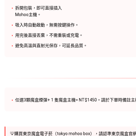
拆開包裝，即可直接插入
Mohoo主機
。
吸入時自動啟動，無需按鍵操作。
用完後直接丟棄，不需重裝或充電。
避免高溫與直射光保存，可延長品質。
任選3顆
魔盒煙彈
+ 1 隻
魔盒主機
= NT$1450。請於下單時備註
💡購買東京
魔盒電子菸
（
tokyo mohoo box
），請認準
東京魔盒官