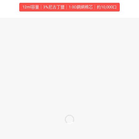
12ml容量｜3%尼古丁鹽｜1.0Ω鋼網棉芯｜約10,000口