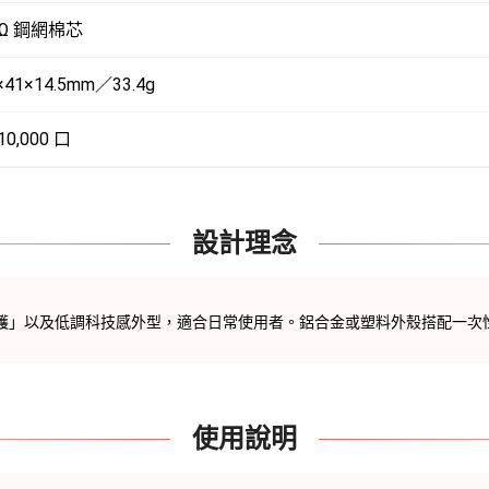
0Ω 鋼網棉芯
×41×14.5mm／33.4g
10,000 口
設計理念
護」以及低調科技感外型，適合日常使用者。鋁合金或塑料外殼搭配一次
使用說明