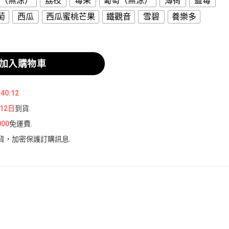
（無涼）
荔枝
莓果
葡萄（無涼）
薄荷
藍莓
萄
西瓜
西瓜蜜桃芒果
鐵觀音
雪碧
養樂多
 - 12ML大容量，10000口超長續航，3%尼古丁含量，Ty
加入購物車
:40:11
12日
到貨.
000
免運費.
貨，加密保護訂購訊息.