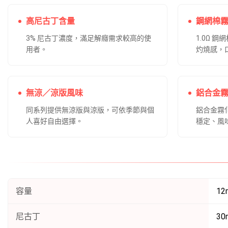
高尼古丁含量
鋼網棉
3% 尼古丁濃度，滿足解癮需求較高的使
1.0Ω 
用者。
灼燒感，
無涼／涼版風味
鋁合金
同系列提供無涼版與涼版，可依季節與個
鋁合金霧
人喜好自由選擇。
穩定、風
容量
12
尼古丁
30