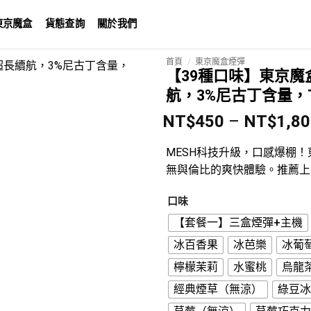
東京魔盒
貨態查詢
關於我們
首頁
/
東京魔盒煙彈
【39種口味】東京魔盒
航，3%尼古丁含量，T
NT$
450
–
NT$
1,8
MESH科技升級，口感爆棚
無與倫比的爽快體驗。推薦上
口味
【套餐一】三盒煙彈+主機
冰百香果
冰芭樂
冰葡
檸檬茉莉
水蜜桃
烏龍
經典煙草（無涼）
綠豆冰