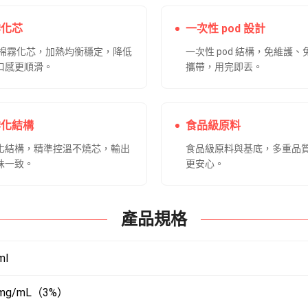
霧化芯
一次性 pod 設計
鋼網棉霧化芯，加熱均衡穩定，降低
一次性 pod 結構，免維護
口感更順滑。
攜帶，用完即丟。
霧化結構
食品級原料
化結構，精準控溫不燒芯，輸出
食品級原料與基底，多重品
味一致。
更安心。
產品規格
ml
mg/mL（3%）