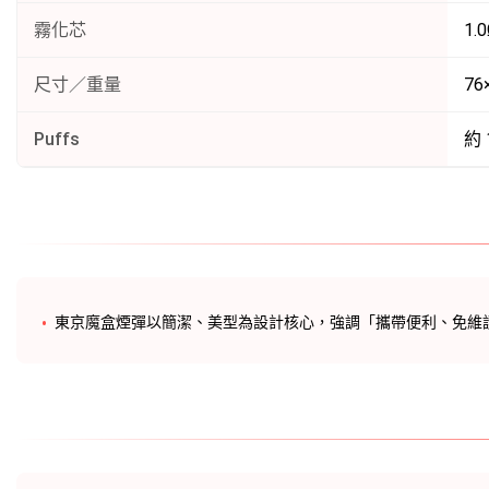
霧化芯
1.
尺寸／重量
76
Puffs
約 
東京魔盒煙彈
以簡潔、美型為設計核心，強調「攜帶便利、免維