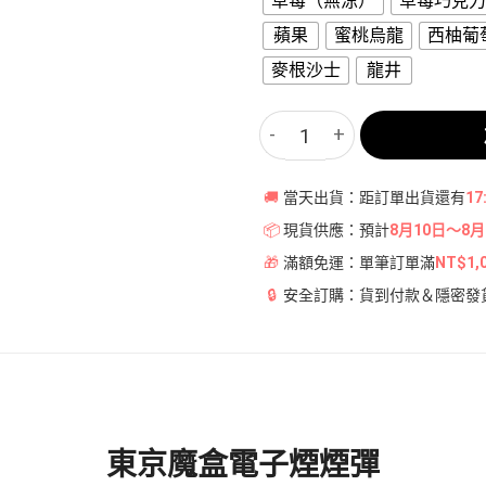
草莓（無涼）
草莓巧克力
蘋果
蜜桃烏龍
西柚葡
麥根沙士
龍井
【39種口味】東京魔盒電子煙彈
🚚
當天出貨：距訂單出貨還有
17
📦
現貨供應：預計
8月10日～8月
🎁
滿額免運：單筆訂單滿
NT$1,
🔒
安全訂購：貨到付款＆隱密發
東京魔盒電子煙煙彈