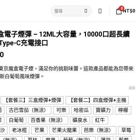
搜
0
NT$
0
尋
關
鍵
字:
電子煙彈 – 12ML大容量，10000口超長續
ype-C充電接口
價
00
格
範
！東京魔盒電子煙，滿足你的挑剔味蕾。這款產品都能為您帶來
圍：
新白葡萄風味煙彈。
NT$450
清除
到
NT$1,800
【套餐三】三盒煙彈+煙彈
【套餐二】四盒煙彈+主機
萄
古巴雪茄（無涼）
可樂
哈密瓜
寶礦力
檸檬
茶
白葡萄
百香果（無涼）
礦泉水
紅牛
沙
老冰棍
芒果
芒果火龍果
芭樂（無涼）
草莓