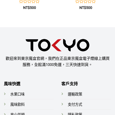
評
評
NT$
500
NT$
500
分
分
0
0
滿
滿
分
分
5
5
歡迎來到東京魔盒官網，我們在正品東京魔盒電子煙線上購買
服務，全館滿1000免運，三天快速到貨。
風味快選
客戶支持
水果口味
運輸政策
風味飲料
支付方式
高山茶韻
隱私政策