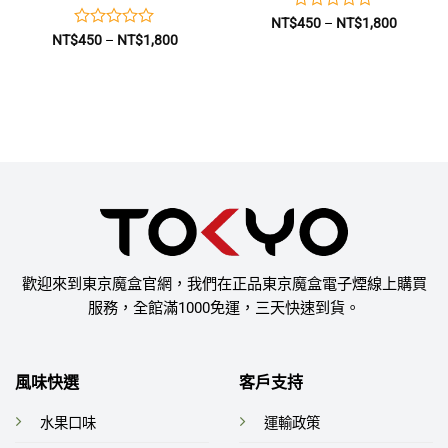
評
價
NT$
450
–
NT$
1,800
格
分
評
價
NT$
450
–
NT$
1,800
範
格
0
分
圍：
範
0
滿
NT$450
圍：
到
分
滿
0
NT$450
NT$1,8
到
5
分
800
NT$1,800
5
歡迎來到東京魔盒官網，我們在正品東京魔盒電子煙線上購買
服務，全館滿1000免運，三天快速到貨。
風味快選
客戶支持
水果口味
運輸政策