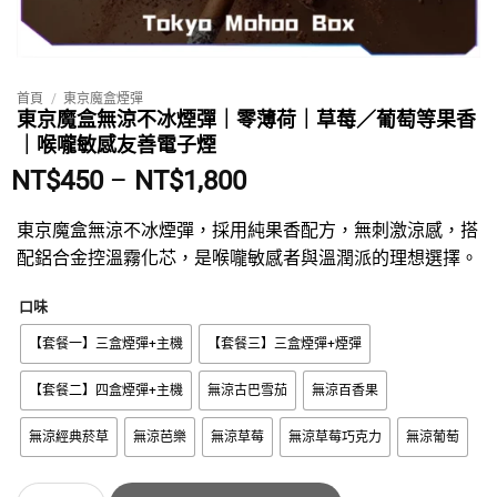
首頁
/
東京魔盒煙彈
東京魔盒無涼不冰煙彈｜零薄荷｜草莓／葡萄等果香
｜喉嚨敏感友善電子煙
價
NT$
450
–
NT$
1,800
格
範
東京魔盒無涼不冰煙彈，採用純果香配方，無刺激涼感，搭
圍：
配鋁合金控溫霧化芯，是喉嚨敏感者與溫潤派的理想選擇。
NT$450
到
口味
NT$1,800
【套餐一】三盒煙彈+主機
【套餐三】三盒煙彈+煙彈
【套餐二】四盒煙彈+主機
無涼古巴雪茄
無涼百香果
無涼經典菸草
無涼芭樂
無涼草莓
無涼草莓巧克力
無涼葡萄
東京魔盒無涼不冰煙彈｜零薄荷｜草莓／葡萄等果香｜喉嚨敏感友善電