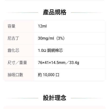
產品規格
容量
12ml
尼古丁
30mg/ml（3%）
霧化芯
1.0Ω 鋼網棉芯
尺寸／重量
76×41×14.5mm／33.4g
抽吸口數
約 10,000 口
設計理念