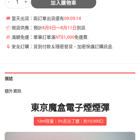
加入購物車
🚚
當天出貨：距訂單出貨還有
09:03:14
📦
現貨供應：預計
8月9日～8月11日
到貨.
🎁
滿額免運：單筆訂單滿
NT$1,000
免運費.
🔒
安全訂購：貨到付款＆隱密發貨，加密保護訂購訊息.
描述
額外資訊
東京魔盒電子煙煙彈
12ml容量｜3%尼古丁鹽｜約10,000口