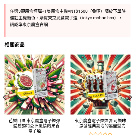
任選3顆
魔盒煙彈
+1隻
魔盒主機
=NT$1500（免運）請於下單時
備註主機顏色。購買東京
魔盒電子煙
（
tokyo mohoo box
），
請認準
東京魔盒官網
！
相關商品
芭樂口味 東京魔盒電子煙彈
東京魔盒電子煙煙彈 可樂味
– 體驗獨特亞洲風情的果香
– 激發經典氣泡的無盡魅力
電子煙